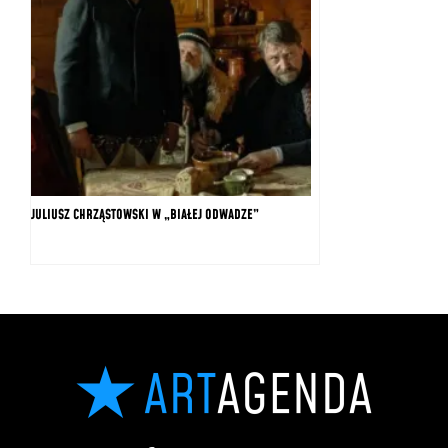
JULIUSZ CHRZĄSTOWSKI W „BIAŁEJ ODWADZE”