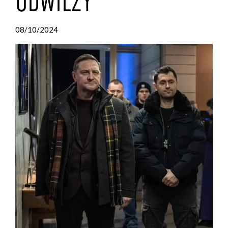
ODWILŻY
08/10/2024
by
Zosia
Gebert