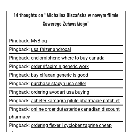
14 thoughts on “
Michalina Olszańska w nowym filmie
Xawerego Żuławskiego
”
Pingback:
MyBlog
Pingback:
usa fhizer androxal
Pingback:
enclomiphene where to buy canada
Pingback:
order rifaximin generic work
Pingback:
buy xifaxan generic is good
Pingback:
purchase staxyn usa seller
Pingback:
ordering avodart usa buying
Pingback:
acheter kamagra pilule pharmacie patch et
Pingback:
online order dutasteride canadian discount
pharmacy
Pingback:
ordering flexeril cyclobenzaprine cheap