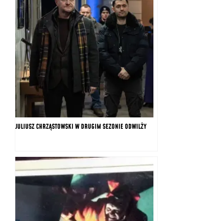
JULIUSZ CHRZĄSTOWSKI W DRUGIM SEZONIE ODWILŻY