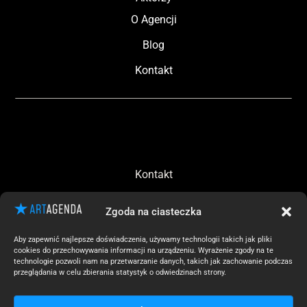
O Agencji
Blog
Kontakt
Kontakt
Zosia Gebert
Zgoda na ciasteczka
+48 666 696 605
zosia@artagenda.pl
Aby zapewnić najlepsze doświadczenia, używamy technologii takich jak pliki
cookies do przechowywania informacji na urządzeniu. Wyrażenie zgody na te
technologie pozwoli nam na przetwarzanie danych, takich jak zachowanie podczas
ADRES KORESPONDENCYJNY
przeglądania w celu zbierania statystyk o odwiedzinach strony.
ul. Puszczyka 3/93
Warszawa 02-785